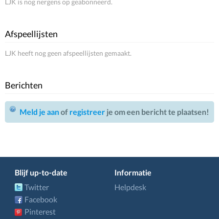
LJK is nog nergens op geabonneerd.
Afspeellijsten
LJK heeft nog geen afspeellijsten gemaakt.
Berichten
Meld je aan
of
registreer
je om een bericht te plaatsen!
Blijf up-to-date
Informatie
Twitter
Helpdesk
Facebook
Pinterest