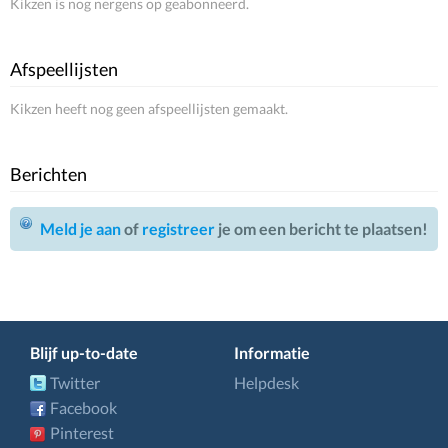
Kikzen is nog nergens op geabonneerd.
Afspeellijsten
Kikzen heeft nog geen afspeellijsten gemaakt.
Berichten
Meld je aan
of
registreer
je om een bericht te plaatsen!
Blijf up-to-date
Informatie
Twitter
Helpdesk
Facebook
Pinterest