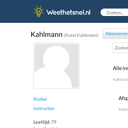
Kahlmann
Abonneren
(Karel Kahlmann)
Alle in
Kahlmann
Afsp
Profiel
Instructies
Kahlm
Leeftijd:
79