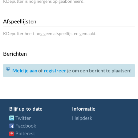
KDeputter is nog nergens op geabonneerd.
Afspeellijsten
KDeputter heeft nog geen afspeellijsten gemaakt.
Berichten
Meld je aan
of
registreer
je om een bericht te plaatsen!
Blijf up-to-date
Informatie
Twitter
Helpdesk
Facebook
Pinterest