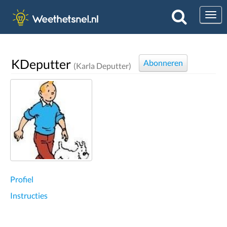
Togg
KDeputter
Abonneren
(Karla Deputter)
Profiel
Instructies