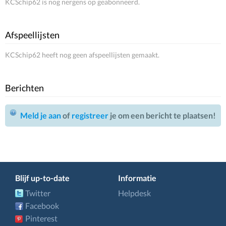
KCSchip62 is nog nergens op geabonneerd.
Afspeellijsten
KCSchip62 heeft nog geen afspeellijsten gemaakt.
Berichten
Meld je aan
of
registreer
je om een bericht te plaatsen!
Blijf up-to-date
Informatie
Twitter
Helpdesk
Facebook
Pinterest