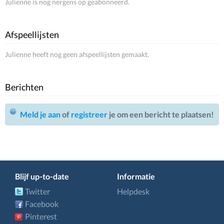
Julienne is nog nergens op geabonneerd.
Afspeellijsten
Julienne heeft nog geen afspeellijsten gemaakt.
Berichten
Meld je aan
of
registreer
je om een bericht te plaatsen!
Blijf up-to-date
Informatie
Twitter
Helpdesk
Facebook
Pinterest