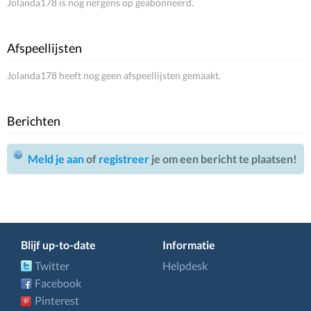
Jolanda178 is nog nergens op geabonneerd.
Afspeellijsten
Jolanda178 heeft nog geen afspeellijsten gemaakt.
Berichten
Meld je aan
of
registreer
je om een bericht te plaatsen!
Blijf up-to-date
Informatie
Twitter
Helpdesk
Facebook
Pinterest