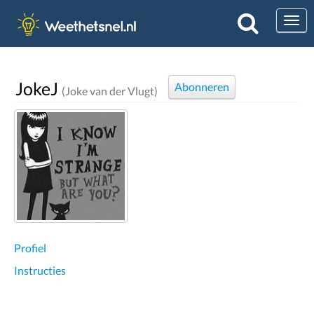
Togg
JokeJ
Abonneren
(Joke van der Vlugt)
Profiel
Instructies