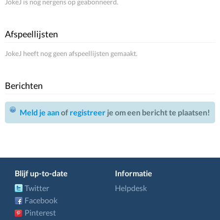
JokeJ is nog nergens op geabonneerd.
Afspeellijsten
JokeJ heeft nog geen afspeellijsten gemaakt.
Berichten
Meld je aan
of
registreer
je om een bericht te plaatsen!
Blijf up-to-date
Informatie
Twitter
Helpdesk
Facebook
Pinterest