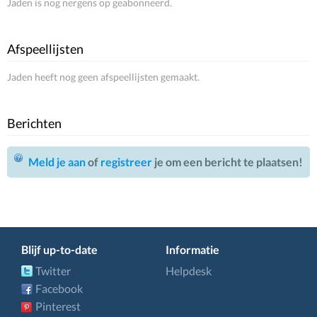
Jaden is nog nergens op geabonneerd.
Afspeellijsten
Jaden heeft nog geen afspeellijsten gemaakt.
Berichten
Meld je aan
of
registreer
je om een bericht te plaatsen!
Blijf up-to-date
Informatie
Twitter
Helpdesk
Facebook
Pinterest