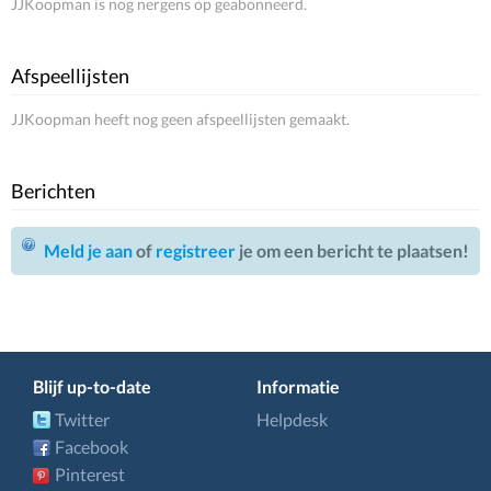
JJKoopman is nog nergens op geabonneerd.
Afspeellijsten
JJKoopman heeft nog geen afspeellijsten gemaakt.
Berichten
Meld je aan
of
registreer
je om een bericht te plaatsen!
Blijf up-to-date
Informatie
Twitter
Helpdesk
Facebook
Pinterest