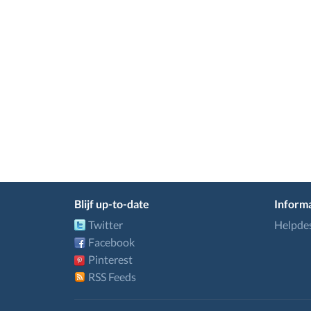
Blijf up-to-date
Informa
Twitter
Helpde
Facebook
Pinterest
RSS Feeds