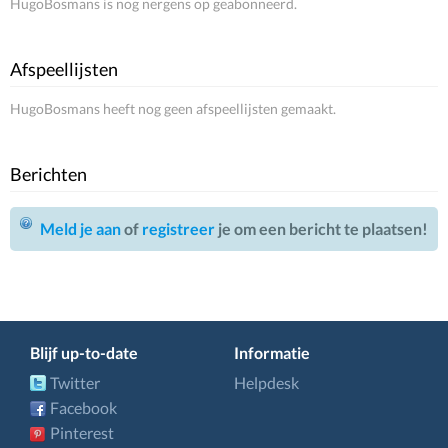
HugoBosmans is nog nergens op geabonneerd.
Afspeellijsten
HugoBosmans heeft nog geen afspeellijsten gemaakt.
Berichten
Meld je aan
of
registreer
je om een bericht te plaatsen!
Blijf up-to-date
Informatie
Twitter
Helpdesk
Facebook
Pinterest