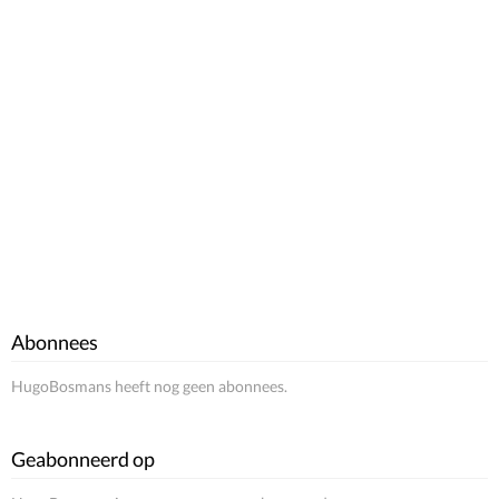
Abonnees
HugoBosmans heeft nog geen abonnees.
Geabonneerd op