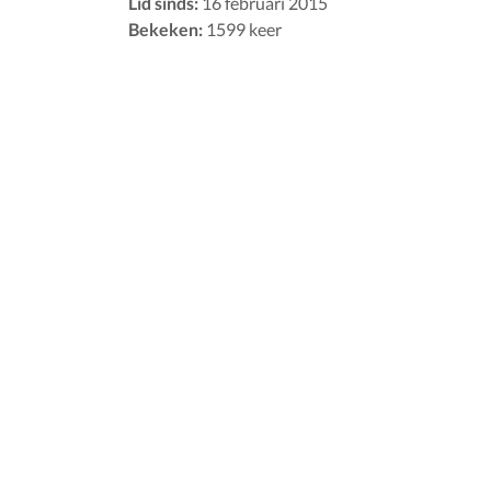
Lid sinds:
16 februari 2015
Bekeken:
1599 keer