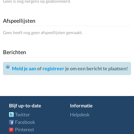
Gees is nog nergens op geabonneerd.
Afspeellijsten
Gees heeft nog geen afspeellijsten gemaakt.
Berichten
Meld je aan
of
registreer
je om een bericht te plaatsen!
Blijf up-to-date
Informatie
Twitter
Helpdesk
Facebook
Pinterest