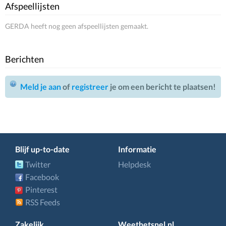
Afspeellijsten
GERDA heeft nog geen afspeellijsten gemaakt.
Berichten
Meld je aan
of
registreer
je om een bericht te plaatsen!
Blijf up-to-date
Informatie
Twitter
Helpdesk
Facebook
Pinterest
RSS Feeds
Zakelijk
Weethetsnel.nl