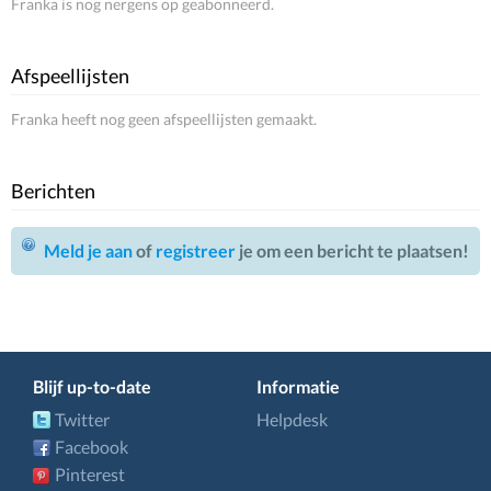
Franka is nog nergens op geabonneerd.
Afspeellijsten
Franka heeft nog geen afspeellijsten gemaakt.
Berichten
Meld je aan
of
registreer
je om een bericht te plaatsen!
Blijf up-to-date
Informatie
Twitter
Helpdesk
Facebook
Pinterest