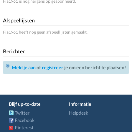
Fia1961 is nog nergens op geabonneerd.
Afspeellijsten
Fia1961 heeft nog geen afspeellijsten gemaakt.
Berichten
Meld je aan
of
registreer
je om een bericht te plaatsen!
Blijf up-to-date
Informatie
Twitter
Helpdesk
Facebook
Pinterest