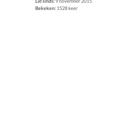
Lid sinds:
9 november 2015
Bekeken:
1528 keer