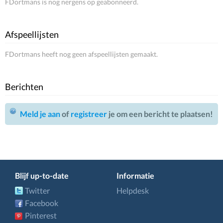
FDortmans is nog nergens op geabonneerd.
Afspeellijsten
FDortmans heeft nog geen afspeellijsten gemaakt.
Berichten
Meld je aan
of
registreer
je om een bericht te plaatsen!
Blijf up-to-date
Informatie
Twitter
Helpdesk
Facebook
Pinterest