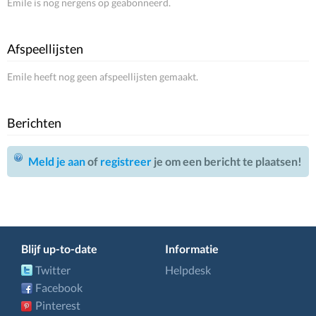
Emile is nog nergens op geabonneerd.
Afspeellijsten
Emile heeft nog geen afspeellijsten gemaakt.
Berichten
Meld je aan
of
registreer
je om een bericht te plaatsen!
Blijf up-to-date
Informatie
Twitter
Helpdesk
Facebook
Pinterest