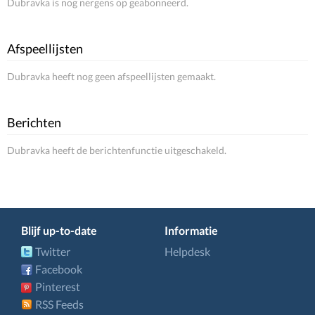
Dubravka is nog nergens op geabonneerd.
Afspeellijsten
Dubravka heeft nog geen afspeellijsten gemaakt.
Berichten
Dubravka heeft de berichtenfunctie uitgeschakeld.
Blijf up-to-date
Informatie
Twitter
Helpdesk
Facebook
Pinterest
RSS Feeds