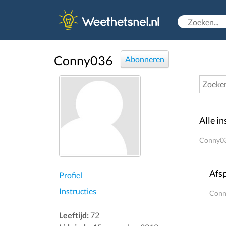
Conny036
Abonneren
Alle in
Conny036
Afsp
Profiel
Instructies
Conny
Leeftijd:
72