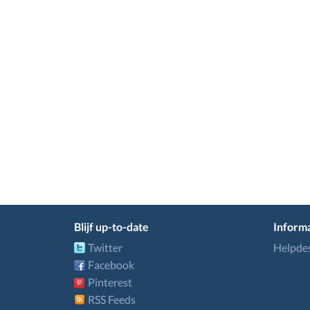
Blijf up-to-date
Informa
Twitter
Helpde
Facebook
Pinterest
RSS Feeds