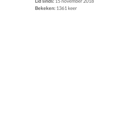
Lid sinds:
15 november 2018
Bekeken:
1361 keer