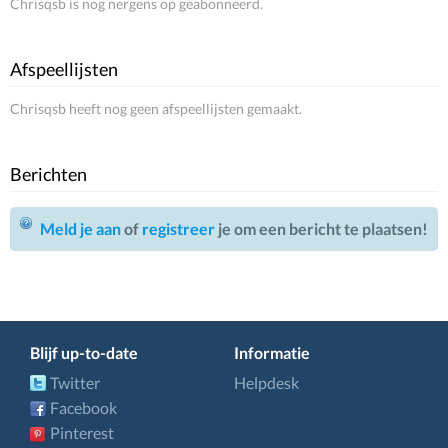
Chrisqsb is nog nergens op geabonneerd.
Afspeellijsten
Chrisqsb heeft nog geen afspeellijsten gemaakt.
Berichten
Meld je aan
of
registreer
je om een bericht te plaatsen!
Blijf up-to-date
Informatie
Twitter
Helpdesk
Facebook
Pinterest