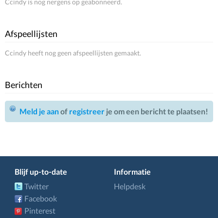
Ccindy is nog nergens op geabonneerd.
Afspeellijsten
Ccindy heeft nog geen afspeellijsten gemaakt.
Berichten
Meld je aan
of
registreer
je om een bericht te plaatsen!
Blijf up-to-date
Informatie
Twitter
Helpdesk
Facebook
Pinterest