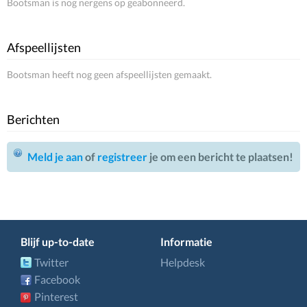
Bootsman is nog nergens op geabonneerd.
Afspeellijsten
Bootsman heeft nog geen afspeellijsten gemaakt.
Berichten
Meld je aan
of
registreer
je om een bericht te plaatsen!
Blijf up-to-date
Informatie
Twitter
Helpdesk
Facebook
Pinterest