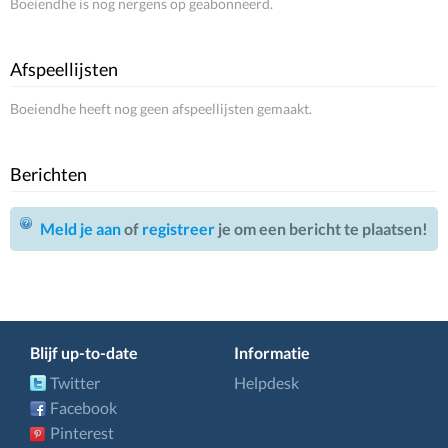
Boeiendhe is nog nergens op geabonneerd.
Afspeellijsten
Boeiendhe heeft nog geen afspeellijsten gemaakt.
Berichten
Meld je aan
of
registreer
je om een bericht te plaatsen!
Blijf up-to-date
Informatie
Twitter
Helpdesk
Facebook
Pinterest