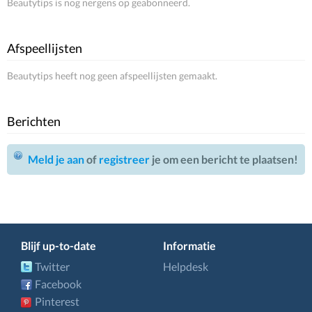
Beautytips is nog nergens op geabonneerd.
Afspeellijsten
Beautytips heeft nog geen afspeellijsten gemaakt.
Berichten
Meld je aan
of
registreer
je om een bericht te plaatsen!
Blijf up-to-date
Informatie
Twitter
Helpdesk
Facebook
Pinterest