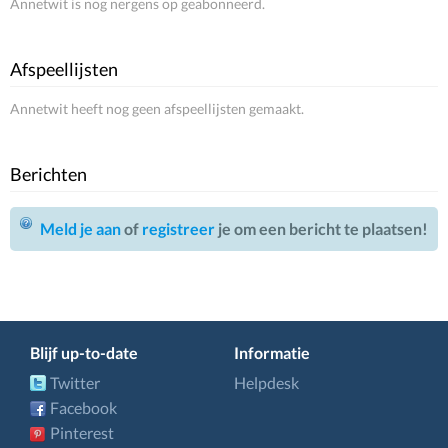
Annetwit is nog nergens op geabonneerd.
Afspeellijsten
Annetwit heeft nog geen afspeellijsten gemaakt.
Berichten
Meld je aan
of
registreer
je om een bericht te plaatsen!
Blijf up-to-date
Informatie
Twitter
Helpdesk
Facebook
Pinterest