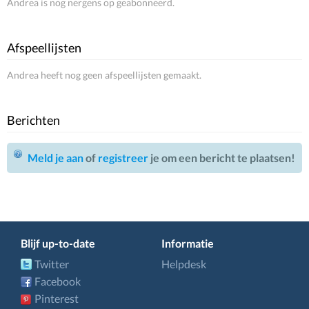
Andrea is nog nergens op geabonneerd.
Afspeellijsten
Andrea heeft nog geen afspeellijsten gemaakt.
Berichten
Meld je aan
of
registreer
je om een bericht te plaatsen!
Blijf up-to-date
Informatie
Twitter
Helpdesk
Facebook
Pinterest