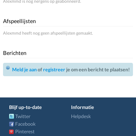
Alexmmd is nog nergens op geabonneerd.
Afspeellijsten
Alexmmd heeft nog geen afspeellijsten gemaakt.
Berichten
Meld je aan
of
registreer
je om een bericht te plaatsen!
Blijf up-to-date
Informatie
Twitter
Helpdesk
Facebook
Pinterest