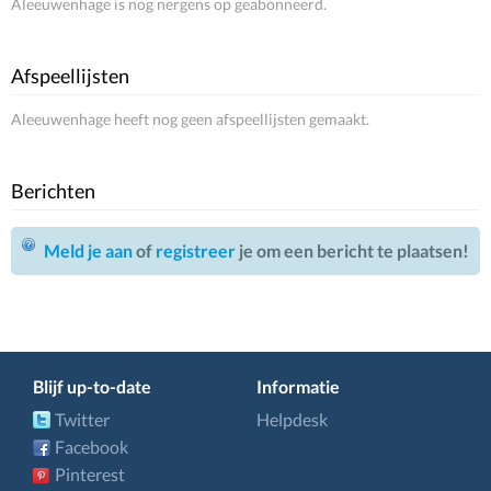
Aleeuwenhage is nog nergens op geabonneerd.
Afspeellijsten
Aleeuwenhage heeft nog geen afspeellijsten gemaakt.
Berichten
Meld je aan
of
registreer
je om een bericht te plaatsen!
Blijf up-to-date
Informatie
Twitter
Helpdesk
Facebook
Pinterest