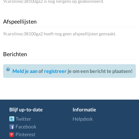
9carolinec38100ga2 is nog nergens op geabonneerd.
Afspeellijsten
9carolinec38100ga2 heeft nog geen afspeellijsten gemaakt.
Berichten
Meld je aan
of
registreer
je om een bericht te plaatsen!
Blijf up-to-date
Informatie
Twitter
Helpdesk
Facebook
Pinterest