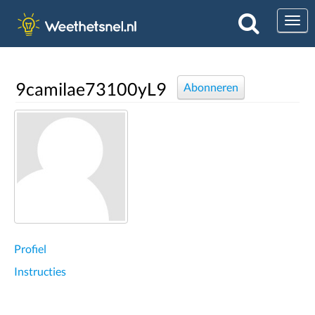
Togg
9camilae73100yL9
Abonneren
Profiel
Instructies