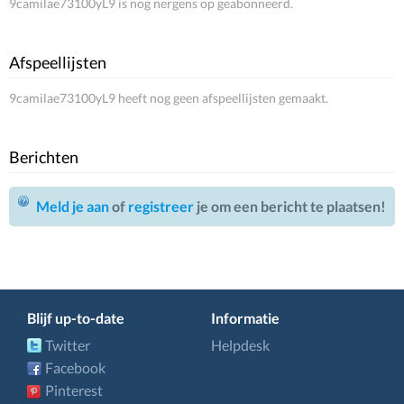
9camilae73100yL9 is nog nergens op geabonneerd.
Afspeellijsten
9camilae73100yL9 heeft nog geen afspeellijsten gemaakt.
Berichten
Meld je aan
of
registreer
je om een bericht te plaatsen!
Blijf up-to-date
Informatie
Twitter
Helpdesk
Facebook
Pinterest