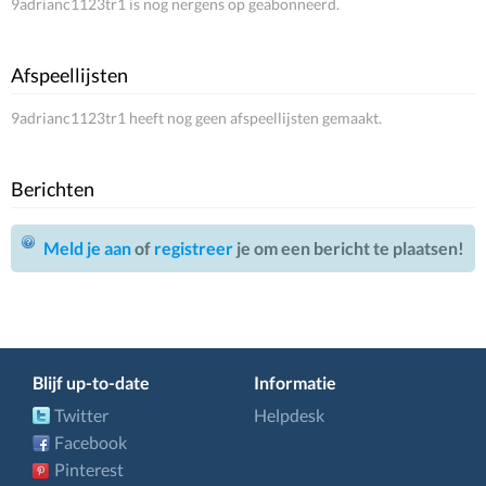
9adrianc1123tr1 is nog nergens op geabonneerd.
Afspeellijsten
9adrianc1123tr1 heeft nog geen afspeellijsten gemaakt.
Berichten
Meld je aan
of
registreer
je om een bericht te plaatsen!
Blijf up-to-date
Informatie
Twitter
Helpdesk
Facebook
Pinterest