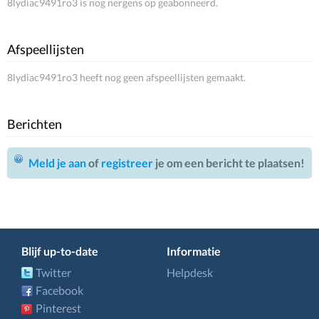
8lydiac9491ro3 is nog nergens op geabonneerd.
Afspeellijsten
8lydiac9491ro3 heeft nog geen afspeellijsten gemaakt.
Berichten
Meld je aan
of
registreer
je om een bericht te plaatsen!
Blijf up-to-date
Informatie
Twitter
Helpdesk
Facebook
Pinterest