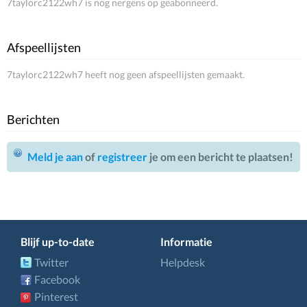
7taylorc2122wh7 is nog nergens op geabonneerd.
Afspeellijsten
7taylorc2122wh7 heeft nog geen afspeellijsten gemaakt.
Berichten
Meld je aan
of
registreer
je om een bericht te plaatsen!
Blijf up-to-date
Informatie
Twitter
Helpdesk
Facebook
Pinterest