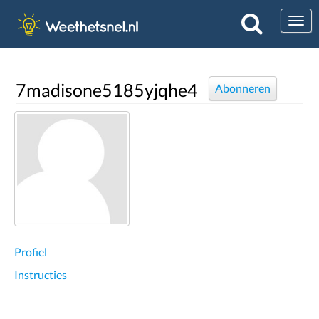
Togg
7madisone5185yjqhe4
Abonneren
Profiel
Instructies