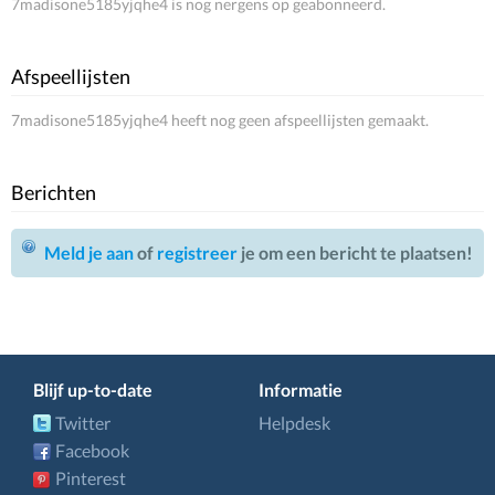
7madisone5185yjqhe4 is nog nergens op geabonneerd.
Afspeellijsten
7madisone5185yjqhe4 heeft nog geen afspeellijsten gemaakt.
Berichten
Meld je aan
of
registreer
je om een bericht te plaatsen!
Blijf up-to-date
Informatie
Twitter
Helpdesk
Facebook
Pinterest