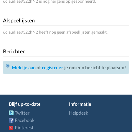
6claudiae9322hN2 is nog nergens op geabonneerd.
Afspeellijsten
6claudiae9322hN2 heeft nog geen afspeellijsten gemaakt.
Berichten
Meld je aan
of
registreer
je om een bericht te plaatsen!
Blijf up-to-date
Informatie
Twitter
Helpdesk
Facebook
Pinterest