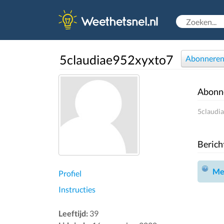
5claudiae952xyxto7
Abonnere
Abonn
5claudia
Berich
Mel
Profiel
Instructies
Leeftijd:
39