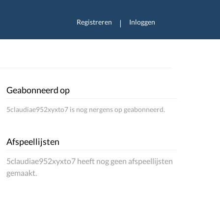
Registreren
Inloggen
|
Geabonneerd op
5claudiae952xyxto7 is nog nergens op geabonneerd.
Afspeellijsten
5claudiae952xyxto7 heeft nog geen afspeellijsten
gemaakt.