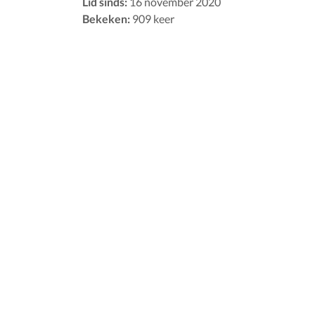
Lid sinds:
16 november 2020
Bekeken:
909 keer