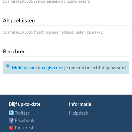
5camilae193yo5 is nog nergens op geabonneerd.
Afspeellijsten
5camilae193yo5 heeft nog geen afspeellijsten gemaakt.
Berichten
Meld je aan
of
registreer
je om een bericht te plaatsen!
Blijf up-to-date
Informatie
Twitter
Helpdesk
Facebook
Pinterest