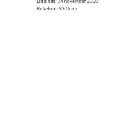
Lid sinds:
14 november 2020
Bekeken:
930 keer