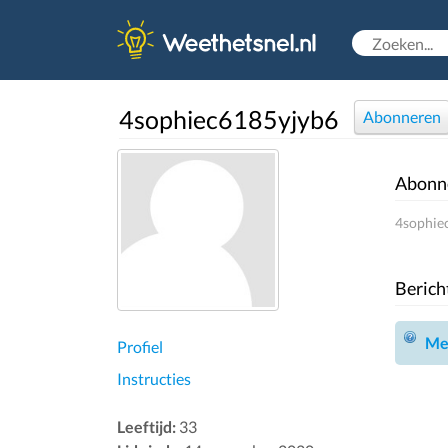
4sophiec6185yjyb6
Abonneren
Abonn
4sophiec
Berich
Mel
Profiel
Instructies
Leeftijd:
33