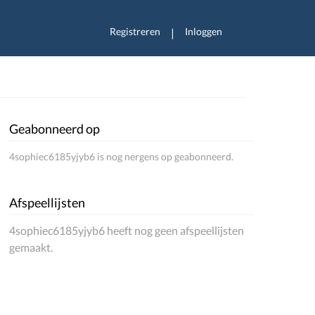
Registreren
Inloggen
|
Geabonneerd op
4sophiec6185yjyb6 is nog nergens op geabonneerd.
Afspeellijsten
4sophiec6185yjyb6 heeft nog geen afspeellijsten
gemaakt.