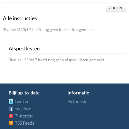
Zoeken
Alle instructies
3lydiae1323eL7 heeft nog geen instructies gemaakt.
Afspeellijsten
3lydiae1323eL7 heeft nog geen afspeellijsten gemaakt.
Blijf up-to-date
Informatie
Twitter
Helpdesk
Facebook
Pinterest
RSS Feeds