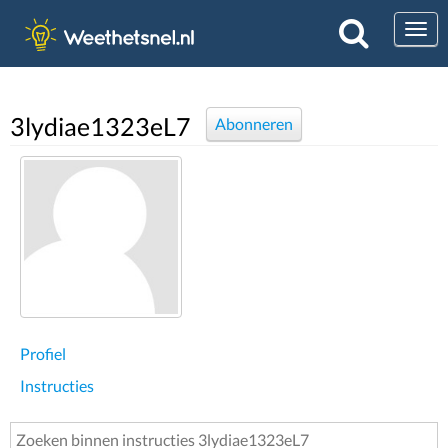
Togg
3lydiae1323eL7
Abonneren
Profiel
Instructies