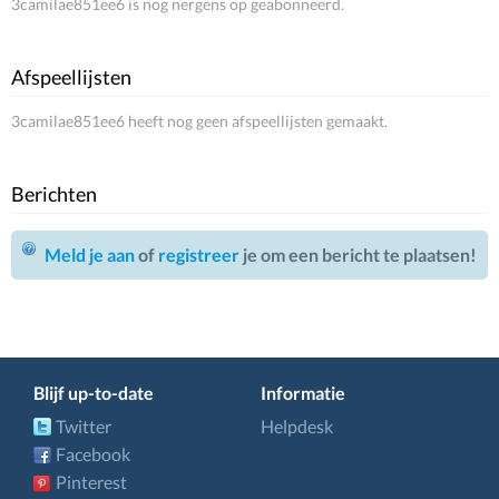
3camilae851ee6 is nog nergens op geabonneerd.
Afspeellijsten
3camilae851ee6 heeft nog geen afspeellijsten gemaakt.
Berichten
Meld je aan
of
registreer
je om een bericht te plaatsen!
Blijf up-to-date
Informatie
Twitter
Helpdesk
Facebook
Pinterest