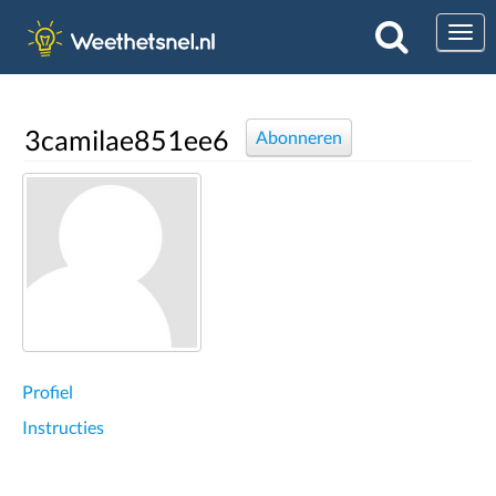
Togg
3camilae851ee6
Abonneren
Profiel
Instructies