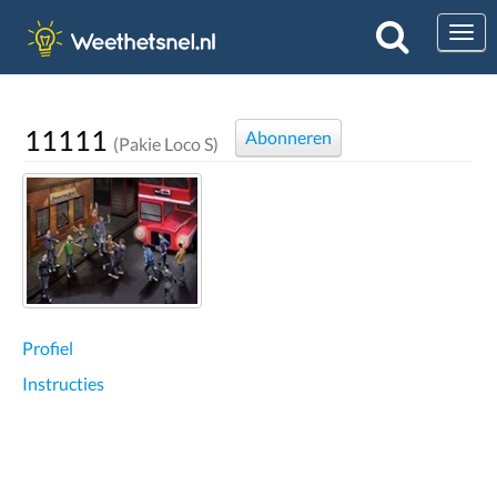
Togg
11111
Abonneren
(Pakie Loco S)
Profiel
Instructies