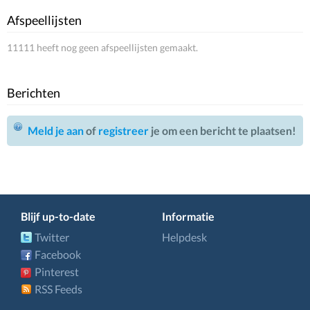
Afspeellijsten
11111 heeft nog geen afspeellijsten gemaakt.
Berichten
Meld je aan
of
registreer
je om een bericht te plaatsen!
Blijf up-to-date
Informatie
Twitter
Helpdesk
Facebook
Pinterest
RSS Feeds