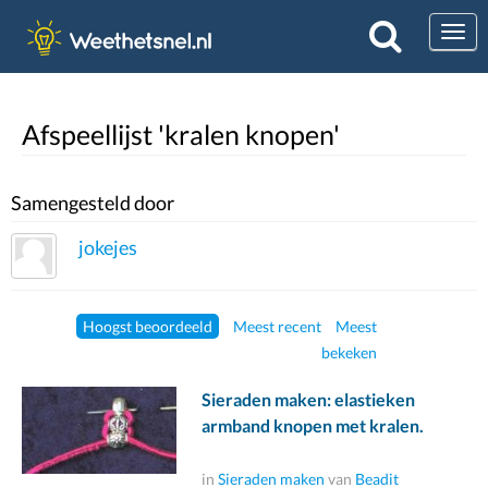
Togg
Afspeellijst 'kralen knopen'
Samengesteld door
jokejes
Hoogst beoordeeld
Meest recent
Meest
bekeken
Sieraden maken: elastieken
armband knopen met kralen.
in
Sieraden maken
van
Beadit