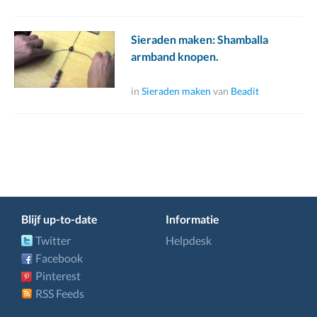
Sieraden maken: Shamballa
armband knopen.
in
Sieraden maken
van
Beadit
Blijf up-to-date
Informatie
Twitter
Helpdesk
Facebook
Pinterest
RSS Feeds