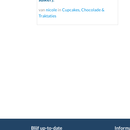
van
nicole
in
Cupcakes, Chocolade &
Traktaties
Blijf up-to-date
Informa