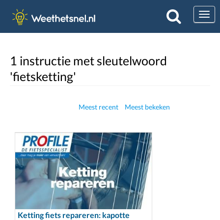
Togg
1 instructie met sleutelwoord
'fietsketting'
Meest recent
Meest bekeken
Ketting fiets repareren: kapotte