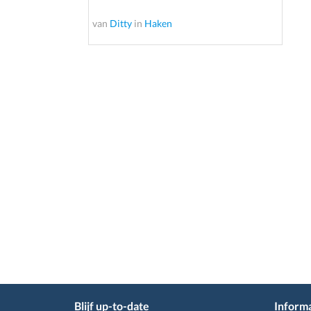
van
Ditty
in
Haken
Blijf up-to-date
Informa