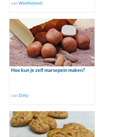
van
Weethetsnel
Hoe kun je zelf marsepein maken?
van
Ditty