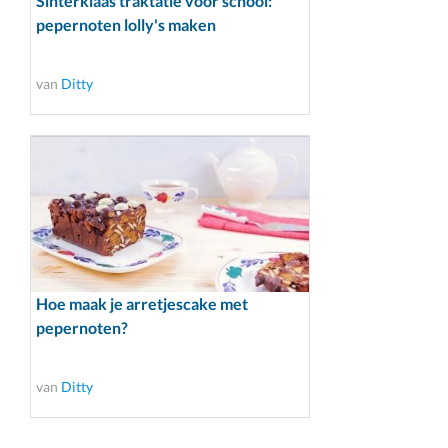
Sinterklaas traktatie voor school:
pepernoten lolly's maken
van
Ditty
Hoe maak je arretjescake met
pepernoten?
van
Ditty